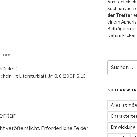
Aus technische
Suchfunktion e
der Treffer
er
einem Aphoris
Beiträge zu le
Datum klicken
4 UHR
Suche
erändert):
nach:
ln. In: Literaturblatt, Jg. 8, 6 (2001) S. 16.
SCHLAGWÖR
Alles ist mög
entar
Charakterte
Entwicklung
ht veröffentlicht.
Erforderliche Felder