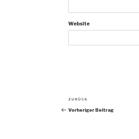
Website
Beitragsnavigation
Vorheriger
ZURÜCK
Beitrag
Vorheriger Beitrag