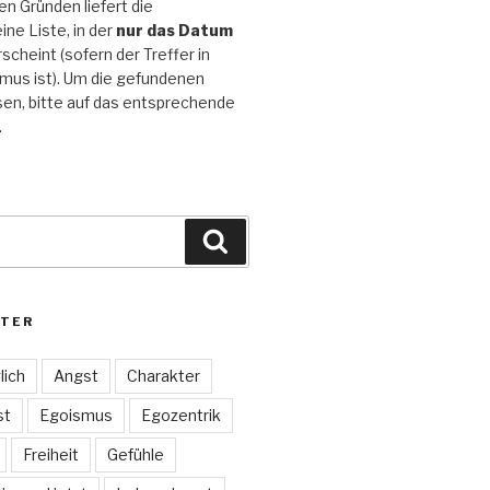
n Gründen liefert die
ine Liste, in der
nur das Datum
scheint (sofern der Treffer in
mus ist). Um die gefundenen
sen, bitte auf das entsprechende
.
Suchen
TER
lich
Angst
Charakter
st
Egoismus
Egozentrik
Freiheit
Gefühle