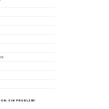
N
los
d
ON: EIN PROBLEM!