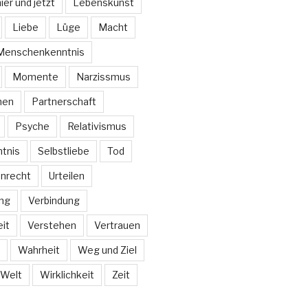
ier und jetzt
Lebenskunst
Liebe
Lüge
Macht
Menschenkenntnis
Momente
Narzissmus
hen
Partnerschaft
Psyche
Relativismus
tnis
Selbstliebe
Tod
nrecht
Urteilen
ng
Verbindung
it
Verstehen
Vertrauen
Wahrheit
Weg und Ziel
Welt
Wirklichkeit
Zeit