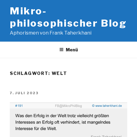
Zum
Mikro-
Inhalt
springen
philosophischer Blog
Aphorismen von Frank Taherkhani
Menü
SCHLAGWORT:
WELT
VERÖFFENTLICHT
7. JULI 2023
AM