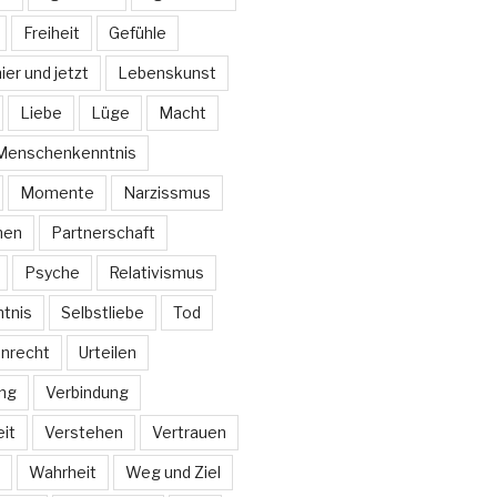
Freiheit
Gefühle
ier und jetzt
Lebenskunst
Liebe
Lüge
Macht
Menschenkenntnis
Momente
Narzissmus
hen
Partnerschaft
Psyche
Relativismus
tnis
Selbstliebe
Tod
nrecht
Urteilen
ng
Verbindung
it
Verstehen
Vertrauen
Wahrheit
Weg und Ziel