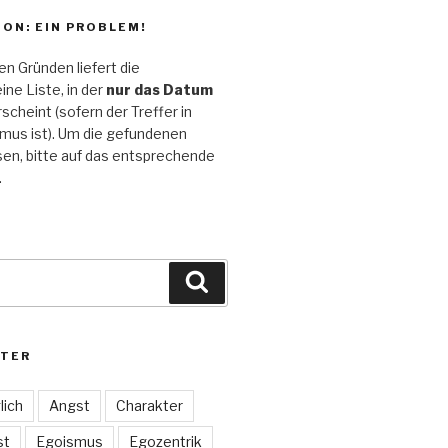
ON: EIN PROBLEM!
n Gründen liefert die
ine Liste, in der
nur das Datum
scheint (sofern der Treffer in
mus ist). Um die gefundenen
sen, bitte auf das entsprechende
.
Suchen
TER
lich
Angst
Charakter
st
Egoismus
Egozentrik