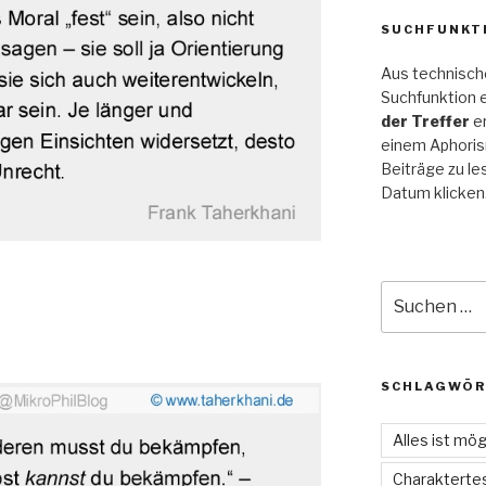
SUCHFUNKTI
Aus technische
Suchfunktion e
der Treffer
er
einem Aphoris
Beiträge zu le
Datum klicken
Suche
nach:
SCHLAGWÖR
Alles ist mög
Charakterte