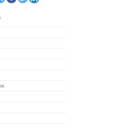
N
los
d