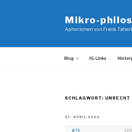
Zum
Inhalt
Mikro-philo
springen
Aphorismen von Frank Taher
Blog
IG-Links
Hinter
SCHLAGWORT:
UNRECHT
VERÖFFENTLICHT
27. APRIL 2020
AM