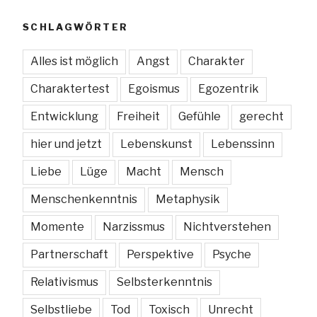
SCHLAGWÖRTER
Alles ist möglich
Angst
Charakter
Charaktertest
Egoismus
Egozentrik
Entwicklung
Freiheit
Gefühle
gerecht
hier und jetzt
Lebenskunst
Lebenssinn
Liebe
Lüge
Macht
Mensch
Menschenkenntnis
Metaphysik
Momente
Narzissmus
Nichtverstehen
Partnerschaft
Perspektive
Psyche
Relativismus
Selbsterkenntnis
Selbstliebe
Tod
Toxisch
Unrecht