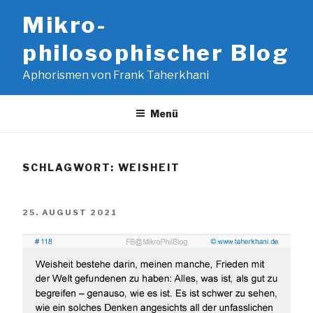
Zum
Mikro-
Inhalt
springen
philosophischer Blog
Aphorismen von Frank Taherkhani
Menü
SCHLAGWORT:
WEISHEIT
VERÖFFENTLICHT
25. AUGUST 2021
AM