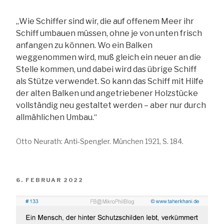
„Wie Schiffer sind wir, die auf offenem Meer ihr
Schiff umbauen müssen, ohne je von unten frisch
anfangen zu können. Wo ein Balken
weggenommen wird, muß gleich ein neuer an die
Stelle kommen, und dabei wird das übrige Schiff
als Stütze verwendet. So kann das Schiff mit Hilfe
der alten Balken und angetriebener Holzstücke
vollständig neu gestaltet werden – aber nur durch
allmählichen Umbau.“
Otto Neurath: Anti-Spengler. München 1921, S. 184.
VERÖFFENTLICHT
6. FEBRUAR 2022
AM