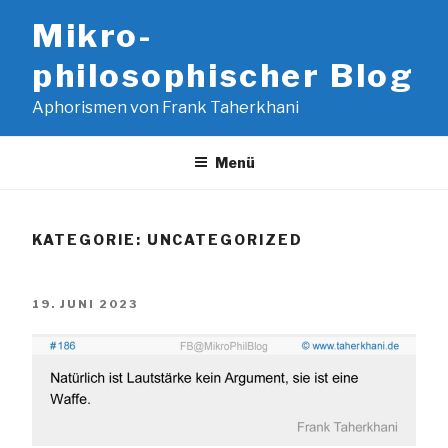
Zum
Mikro-
Inhalt
springen
philosophischer Blog
Aphorismen von Frank Taherkhani
Menü
KATEGORIE:
UNCATEGORIZED
VERÖFFENTLICHT
19. JUNI 2023
AM