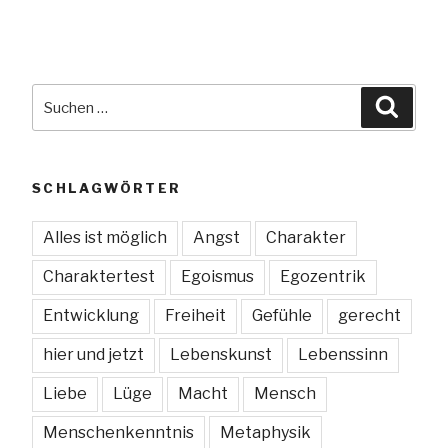
Suche
Suche
nach:
SCHLAGWÖRTER
Alles ist möglich
Angst
Charakter
Charaktertest
Egoismus
Egozentrik
Entwicklung
Freiheit
Gefühle
gerecht
hier und jetzt
Lebenskunst
Lebenssinn
Liebe
Lüge
Macht
Mensch
Menschenkenntnis
Metaphysik