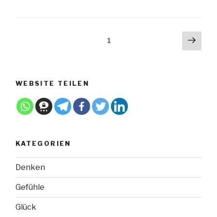
Beitragsnavigation
Näch
Seite
1
Seit
WEBSITE TEILEN
KATEGORIEN
Denken
Gefühle
Glück