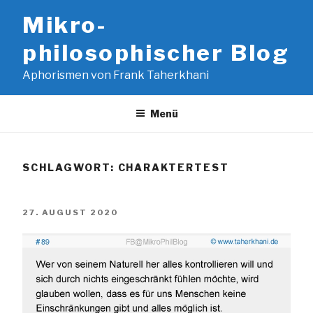
Zum
Mikro-
Inhalt
springen
philosophischer Blog
Aphorismen von Frank Taherkhani
Menü
SCHLAGWORT:
CHARAKTERTEST
VERÖFFENTLICHT
27. AUGUST 2020
AM