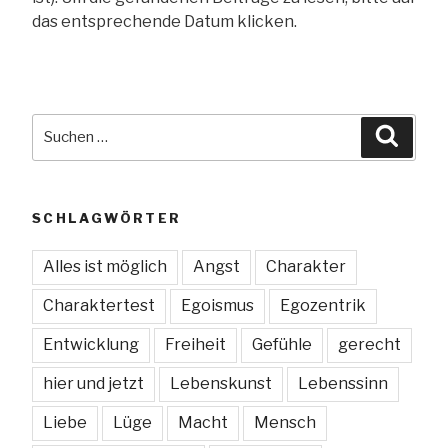
das entsprechende Datum klicken.
Suche
Suche
nach:
SCHLAGWÖRTER
Alles ist möglich
Angst
Charakter
Charaktertest
Egoismus
Egozentrik
Entwicklung
Freiheit
Gefühle
gerecht
hier und jetzt
Lebenskunst
Lebenssinn
Liebe
Lüge
Macht
Mensch