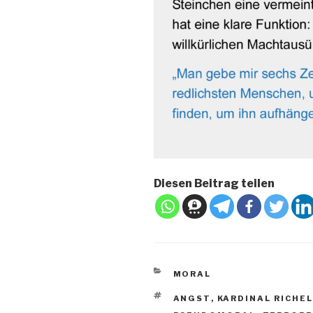
Diesen Beitrag teilen
KATEGORIEN
MORAL
SCHLAGWÖRTER
ANGST
,
KARDINAL RICHEL