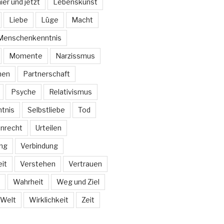
ier und jetzt
Lebenskunst
Liebe
Lüge
Macht
Menschenkenntnis
Momente
Narzissmus
hen
Partnerschaft
Psyche
Relativismus
tnis
Selbstliebe
Tod
nrecht
Urteilen
ng
Verbindung
it
Verstehen
Vertrauen
Wahrheit
Weg und Ziel
Welt
Wirklichkeit
Zeit