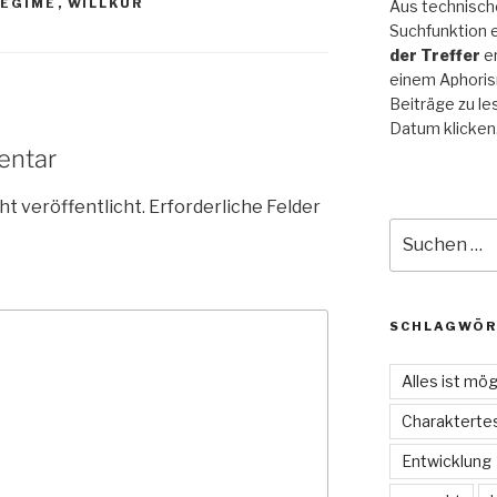
EGIME
,
WILLKÜR
Aus technische
Suchfunktion e
der Treffer
er
einem Aphoris
Beiträge zu le
Datum klicken
entar
ht veröffentlicht.
Erforderliche Felder
Suche
nach:
SCHLAGWÖR
Alles ist mög
Charakterte
Entwicklung