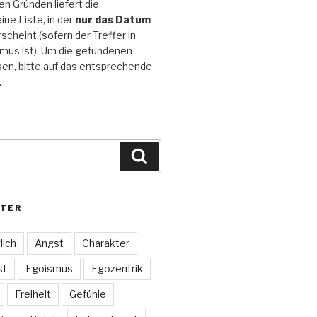
n Gründen liefert die
ine Liste, in der
nur das Datum
scheint (sofern der Treffer in
mus ist). Um die gefundenen
sen, bitte auf das entsprechende
.
Suchen
TER
lich
Angst
Charakter
st
Egoismus
Egozentrik
Freiheit
Gefühle