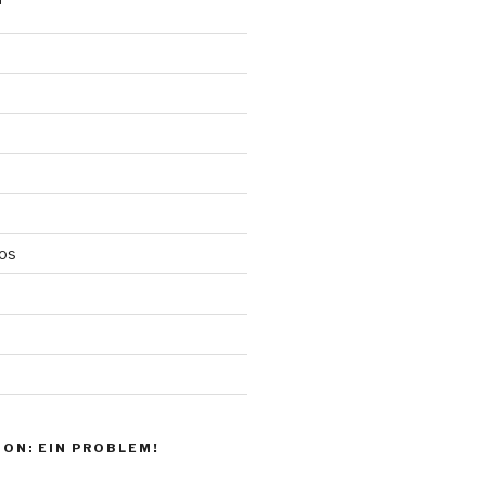
N
los
d
ON: EIN PROBLEM!