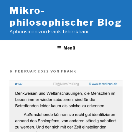
Zum
Mikro-
Inhalt
springen
philosophischer Blog
Aphorismen von Frank Taherkhani
Menü
VERÖFFENTLICHT
6. FEBRUAR 2022
VON
FRANK
AM