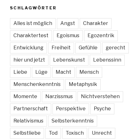
SCHLAGWÖRTER
Alles ist möglich
Angst
Charakter
Charaktertest
Egoismus
Egozentrik
Entwicklung
Freiheit
Gefühle
gerecht
hier und jetzt
Lebenskunst
Lebenssinn
Liebe
Lüge
Macht
Mensch
Menschenkenntnis
Metaphysik
Momente
Narzissmus
Nichtverstehen
Partnerschaft
Perspektive
Psyche
Relativismus
Selbsterkenntnis
Selbstliebe
Tod
Toxisch
Unrecht