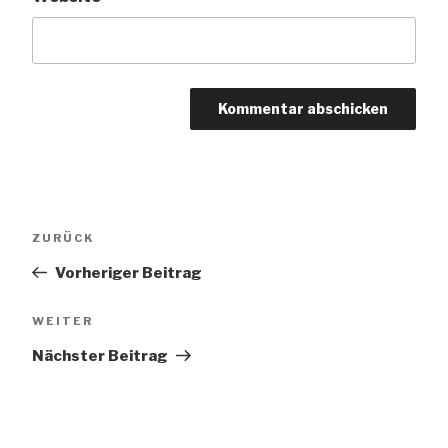
Beitragsnavigation
Vorheriger
ZURÜCK
Beitrag
Vorheriger Beitrag
Nächster
WEITER
Beitrag
Nächster Beitrag